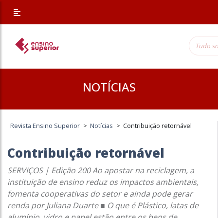
NOTÍCIAS
Revista Ensino Superior
>
Notícias
>
Contribuição retornável
Contribuição retornável
SERVIÇOS | Edição 200 Ao apostar na reciclagem, a
instituição de ensino reduz os impactos ambientais,
fomenta cooperativas do setor e ainda pode gerar
renda por Juliana Duarte ■ O que é Plástico, latas de
alumínio, vidro e papel estão entre os bens de