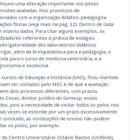
, houve uma alteração importante nos pesos
ensões avaliadas. Nos processos de
ionados com a organização didático-pedagógica
ões físicas (veja mais na pág. 32). Dentro de cada
inseriu dados. Para citar alguns exemplos, os
dicadores referentes à prática de estágios
 obrigatoriedade dos laboratórios didáticos
brigar, além da brinquedoteca para a pedagogia, o
cola para o curso de medicina veterinária, e a
gronomia e zootecnia.
s cursos de Educação a Distância (EAD), ficou mantida
isam ser visitados pelo MEC e de que a avaliação
ituem dois processos diferentes, com prazos
to Covac, diretor jurídico do Semesp, esses
dos, pois a necessidade de visitar todos os polos nos
itas vezes se estende por um prazo excessivamente
 concluído, as instituições de ensino não podem
iar os polos, por exemplo.
r do Centro Universitário Octávio Bastos (Unifeob),