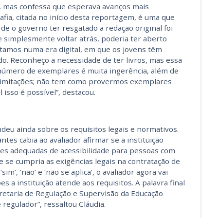
 mas confessa que esperava avanços mais
rafia, citada no início desta reportagem, é uma que
 de o governo ter resgatado a redação original foi
e simplesmente voltar atrás, poderia ter aberto
Estamos numa era digital, em que os jovens têm
o. Reconheço a necessidade de ter livros, mas essa
o número de exemplares é muita ingerência, além de
m limitações; não tem como provermos exemplares
 isso é possível”, destacou.
eu ainda sobre os requisitos legais e normativos.
ntes cabia ao avaliador afirmar se a instituição
es adequadas de acessibilidade para pessoas com
e se cumpria as exigências legais na contratação de
m’, ‘não’ e ‘não se aplica’, o avaliador agora vai
 a instituição atende aos requisitos. A palavra final
etaria de Regulação e Supervisão da Educação
 regulador”, ressaltou Cláudia.