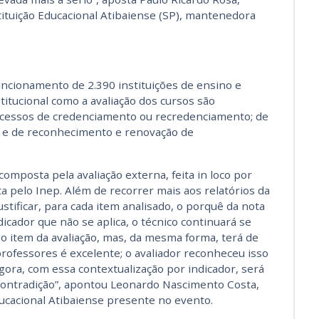
ituição Educacional Atibaiense (SP), mantenedora
uncionamento de 2.390 instituições de ensino e
stitucional como a avaliação dos cursos são
ocessos de credenciamento ou recredenciamento; de
os e de reconhecimento e renovação de
composta pela avaliação externa, feita in loco por
a pelo Inep. Além de recorrer mais aos relatórios da
ustificar, para cada item analisado, o porquê da nota
icador que não se aplica, o técnico continuará se
 o item da avaliação, mas, da mesma forma, terá de
e professores é excelente; o avaliador reconheceu isso
gora, com essa contextualização por indicador, será
e contradição”, apontou Leonardo Nascimento Costa,
ducacional Atibaiense presente no evento.