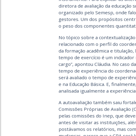
diretora de avaliação da educação
organizado pelo Semesp, onde falo
gestores. Um dos propósitos centra
o peso dos componentes quantitati
No tópico sobre a contextualização
relacionado com o perfil do coorde
da formação acadêmica e titulação,
tempo de exercício é um indicador 
cargo”, apontou Cláudia. No caso da
tempo de experiência do coordenado
será avaliado o tempo de experiênc
e na Educação Básica. E, finalment
analisada igualmente a experiência
A autoavaliação também saiu fortal
Comissões Próprias de Avaliação 
pelas comissões do Inep, que deverã
antes de visitar as instituições, al
postávamos os relatórios, mas com
mudanças, parece que a CPA será le