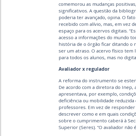
comemorou as mudanças positivas,
significativos. A questão da bibliog
poderia ter avançado, opina. O fato
recebido com alívio, mas, em vez d
espaço para os acervos digitais. “
acesso a informações do mundo tod
história de o órgão ficar ditando 
ser um atraso. O acervo físico te
para todos os alunos, mas no digital
Avaliador x regulador
A reforma do instrumento se estend
De acordo com a diretora do Inep, a
apresentava, por exemplo, condiçõ
deficiência ou mobilidade reduzida 
professores. Em vez de responder ‘si
descrever como e em quais condições
sobre o cumprimento caberá à Secr
Superior (Seres). “O avaliador não é