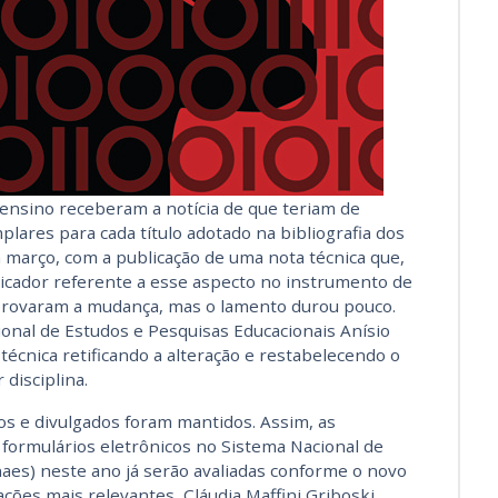
e ensino receberam a notícia de que teriam de
ares para cada título adotado na bibliografia dos
m março, com a publicação de uma nota técnica que,
dicador referente a esse aspecto no instrumento de
aprovaram a mudança, mas o lamento durou pouco.
ional de Estudos e Pesquisas Educacionais Anísio
 técnica retificando a alteração e restabelecendo o
disciplina.
os e divulgados foram mantidos. Assim, as
formulários eletrônicos no Sistema Nacional de
naes) neste ano já serão avaliadas conforme o novo
ações mais relevantes, Cláudia Maffini Griboski,