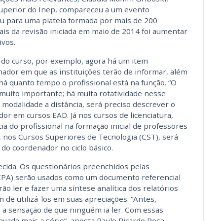
 superior do Inep, compareceu a um evento
u para uma plateia formada por mais de 200
is da revisão iniciada em maio de 2014 foi aumentar
vos.
 do curso, por exemplo, agora há um item
nador em que as instituições terão de informar, além
 há quanto tempo o profissional está na função. “O
muito importante; há muita rotatividade nesse
 modalidade a distância, será preciso descrever o
r em cursos EAD. Já nos cursos de licenciatura,
ia do profissional na formação inicial de professores
e, nos Cursos Superiores de Tecnologia (CST), será
 do coordenador no ciclo básico.
ecida. Os questionários preenchidos pelas
(CPA) serão usados como um documento referencial
o ler e fazer uma síntese analítica dos relatórios
ém de utilizá-los em suas apreciações. “Antes,
 a sensação de que ninguém ia ler. Com essas
vada mais a sério”, aposta Paulo Ricardo Rosa,