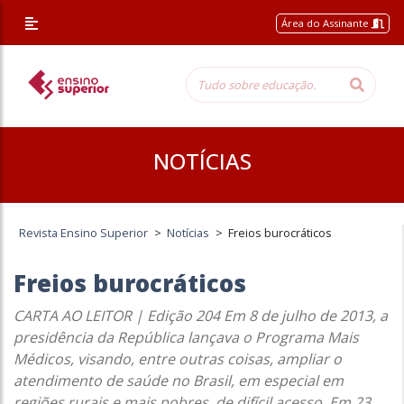
Área do Assinante
NOTÍCIAS
Revista Ensino Superior
>
Notícias
>
Freios burocráticos
Freios burocráticos
CARTA AO LEITOR | Edição 204 Em 8 de julho de 2013, a
presidência da República lançava o Programa Mais
Médicos, visando, entre outras coisas, ampliar o
atendimento de saúde no Brasil, em especial em
regiões rurais e mais pobres, de difícil acesso. Em 23