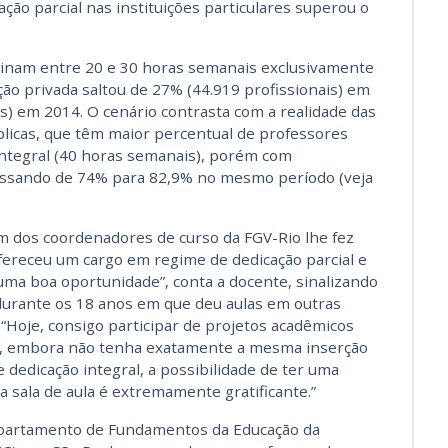
ção parcial nas instituições particulares superou o
tinam entre 20 e 30 horas semanais exclusivamente
ição privada saltou de 27% (44.919 profissionais) em
s) em 2014. O cenário contrasta com a realidade das
blicas, que têm maior percentual de professores
ntegral (40 horas semanais), porém com
ssando de 74% para 82,9% no mesmo período (veja
um dos coordenadores de curso da FGV-Rio lhe fez
fereceu um cargo em regime de dedicação parcial e
 uma boa oportunidade”, conta a docente, sinalizando
 durante os 18 anos em que deu aulas em outras
 “Hoje, consigo participar de projetos acadêmicos
 E, embora não tenha exatamente a mesma inserção
 dedicação integral, a possibilidade de ter uma
 sala de aula é extremamente gratificante.”
Departamento de Fundamentos da Educação da