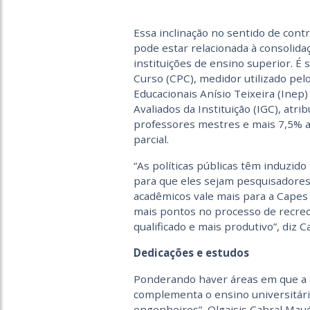
Essa inclinação no sentido de cont
pode estar relacionada à consolidaç
instituições de ensino superior. É
Curso (CPC), medidor utilizado pel
Educacionais Anísio Teixeira (Inep
Avaliados da Instituição (IGC), atr
professores mestres e mais 7,5% a
parcial.
“As políticas públicas têm induzid
para que eles sejam pesquisadores
acadêmicos vale mais para a Capes 
mais pontos no processo de recr
qualificado e mais produtivo”, diz Ca
Dedicações e estudos
Ponderando haver áreas em que a 
complementa o ensino universitári
engenheiros”, Olgaisis Cabral Maués