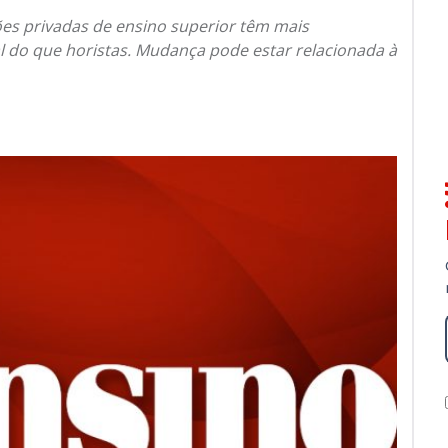
ões privadas de ensino superior têm mais
l do que horistas. Mudança pode estar relacionada à