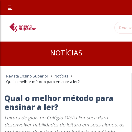
NOTÍCIAS
Revista Ensino Superior
>
Notícias
>
Qual o melhor método para ensinar a ler?
Qual o melhor método para
ensinar a ler?
Leitura de gibis no Colégio Ofélia Fonseca Para
desenvolver habilidades de leitura em seus alunos, os
professores deveriam dar preferência ao método