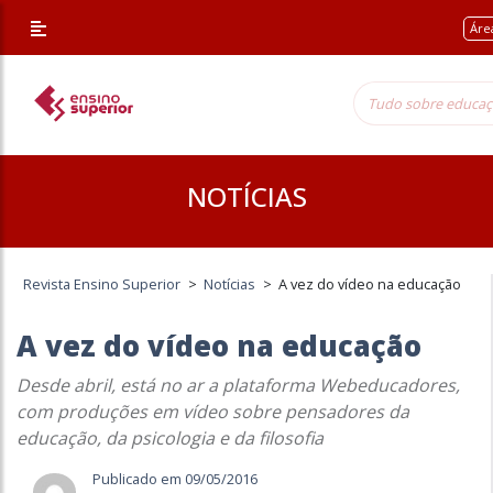
Áre
NOTÍCIAS
Revista Ensino Superior
>
Notícias
>
A vez do vídeo na educação
A vez do vídeo na educação
Desde abril, está no ar a plataforma Webeducadores,
com produções em vídeo sobre pensadores da
educação, da psicologia e da filosofia
Publicado em 09/05/2016