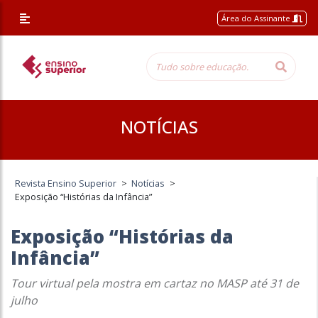
Área do Assinante
NOTÍCIAS
Revista Ensino Superior
>
Notícias
>
Exposição “Histórias da Infância”
Exposição “Histórias da
Infância”
Tour virtual pela mostra em cartaz no MASP até 31 de
julho