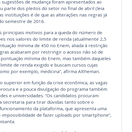
as sugestões de mudança foram apresentados ao
parte dos pleitos do setor no final de abril (leia
as instituições é de que as alterações nas regras já
do semestre de 2016.
 principais motivos para a queda do número de
ões nos valores do limite de renda (atualmente 2,5
ontuação mínima de 450 no Enem, aliada à restrição
gras acabaram por restringir o acesso não só de
da pontuação mínima do Enem, mas também daqueles
limite de renda exigido e buscam cursos cujas
como por exemplo, medicina”, afirma Altheman.
o superior em função da crise econômica, as vagas
procura e a pouca divulgação do programa também
des e universidades. “Os candidatos procuram
 secretaria para tirar dúvidas tanto sobre o
 funcionamento da plataforma, que apresenta uma
mo impossibilidade de fazer uploads por smartphone”,
nisanta.