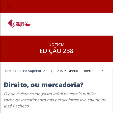
NOTÍCIA
EDIÇÃO 238
Revista Ensino Superior
>
Edição 238
>
Direito, ou mercadoria?
Direito, ou mercadoria?
O que é visto como gasto inútil na escola pública
torna-se investimento nas particulares; leia coluna de
José Pacheco