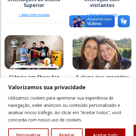
Superior
visitantes
+ Mais Informações
+ Mais Informações
Ciência em Show faz
A aluna que aprendeu
apresentação especial
demais conta sua
Valorizamos sua privacidade
para professores na
história no Congresso
Bett...
Bett Educar...
Utilizamos cookies para aprimorar sua experiência de
+ Mais Informações
+ Mais Informações
navegação, exibir anúncios ou conteúdo personalizado e
analisar nosso tráfego. Ao clicar em “Aceitar todos”, você
concorda com nosso uso de cookies.
Personalizar
Rejeitar
Aceitar tudo