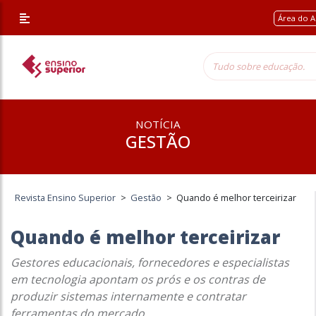
Área do A
NOTÍCIA
GESTÃO
Revista Ensino Superior
>
Gestão
>
Quando é melhor terceirizar
Quando é melhor terceirizar
Gestores educacionais, fornecedores e especialistas
em tecnologia apontam os prós e os contras de
produzir sistemas internamente e contratar
ferramentas do mercado