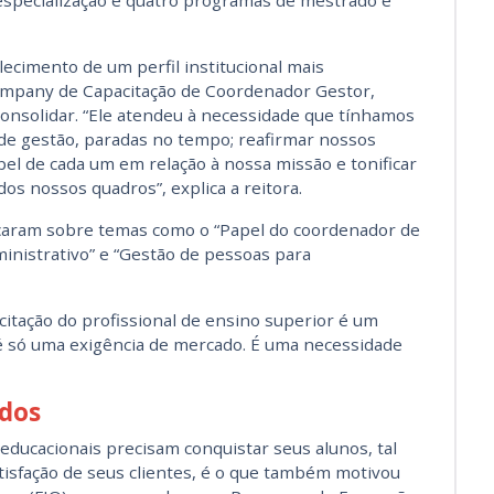
especialização e quatro programas de mestrado e
ecimento de um perfil institucional mais
 company de Capacitação de Coordenador Gestor,
consolidar. “Ele atendeu à necessidade que tínhamos
 de gestão, paradas no tempo; reafirmar nossos
papel de cada um em relação à nossa missão e tonificar
dos nossos quadros”, explica a reitora.
uçaram sobre temas como o “Papel do coordenador de
inistrativo” e “Gestão de pessoas para
itação do profissional de ensino superior é um
 é só uma exigência de mercado. É uma necessidade
ados
 educacionais precisam conquistar seus alunos, tal
sfação de seus clientes, é o que também motivou