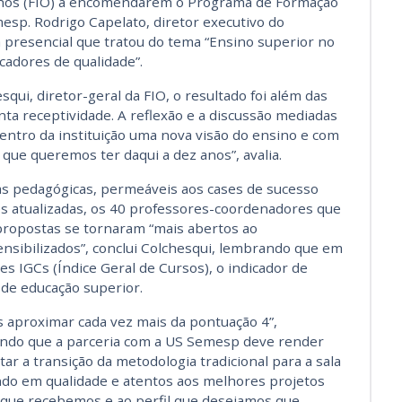
nhos (FIO) a encomendarem o Programa de Formação
sp. Rodrigo Capelato, diretor executivo do
la presencial que tratou do tema “Ensino superior no
cadores de qualidade”.
ui, diretor-geral da FIO, o resultado foi além das
ta receptividade. A reflexão e a discussão mediadas
entro da instituição uma nova visão do ensino e com
que queremos ter daqui a dez anos”, avalia.
s pedagógicas, permeáveis aos cases de sucesso
s atualizadas, os 40 professores-coordenadores que
ropostas se tornaram “mais abertos ao
nsibilizados”, conclui Colchesqui, lembrando que em
es IGCs (Índice Geral de Cursos), o indicador de
s de educação superior.
s aproximar cada vez mais da pontuação 4”,
ando que a parceria com a US Semesp deve render
 a transição da metodologia tradicional para a sala
indo em qualidade e atentos aos melhores projetos
 que recebemos e ao perfil que desejamos que