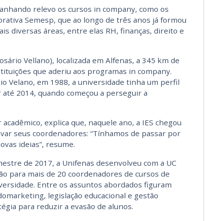
ganhando relevo os cursos in company, como os
orativa Semesp, que ao longo de três anos já formou
is diversas áreas, entre elas RH, finanças, direito e
sário Vellano), localizada em Alfenas, a 345 km de
stituições que aderiu aos programas in company.
o Velano, em 1988, a universidade tinha um perfil
r até 2014, quando começou a perseguir a
r acadêmico, explica que, naquele ano, a IES chegou
ovar seus coordenadores: “Tínhamos de passar por
ovas ideias”, resume.
emestre de 2017, a Unifenas desenvolveu com a UC
o para mais de 20 coordenadores de cursos de
iversidade. Entre os assuntos abordados figuram
marketing, legislação educacional e gestão
égia para reduzir a evasão de alunos.