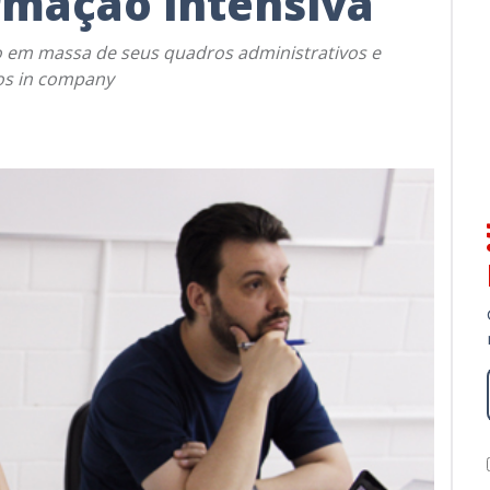
rmação intensiva
ão em massa de seus quadros administrativos e
os in company