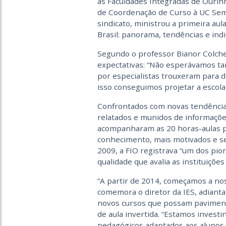
as Faculdades Integradas de Ouri
de Coordenação de Curso à UC Seme
sindicato, ministrou a primeira au
Brasil: panorama, tendências e indi
Segundo o professor Bianor Colchesq
expectativas: “Não esperávamos tan
por especialistas trouxeram para d
isso conseguimos projetar a escola 
Confrontados com novas tendência
relatados e munidos de informaçõe
acompanharam as 20 horas-aulas p
conhecimento, mais motivados e se
2009, a FIO registrava “um dos pior
qualidade que avalia as instituiçõe
“A partir de 2014, começamos a no
comemora o diretor da IES, adiant
novos cursos que possam pavimentar
de aula invertida. “Estamos invest
pedagógicos adaptados aos alunos