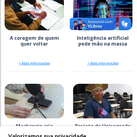
A coragem de quem
Inteligência artificial
quer voltar
pede mão na massa
+ Mais Informações
+ Mais Informações
Mackenzie cria
Projeto do Unisagrado
estratégia para
na Ti Araribá faz 26
Valorizamos sua privacidade