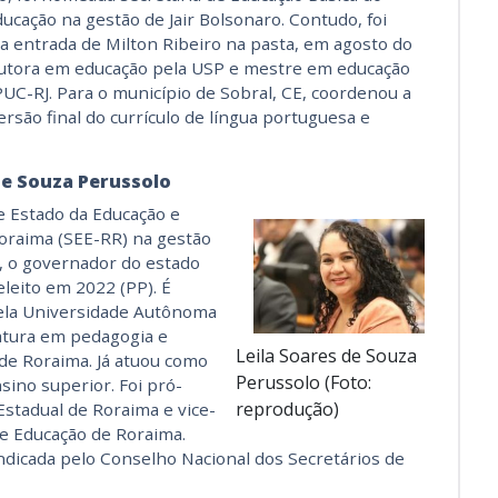
ducação na gestão de Jair Bolsonaro. Contudo, foi
 entrada de Milton Ribeiro na pasta, em agosto do
tora em educação pela USP e mestre em educação
 PUC-RJ. Para o município de Sobral, CE, coordenou a
ersão final do currículo de língua portuguesa e
de Souza Perussolo
de Estado da Educação e
oraima (SEE-RR) na gestão
, o governador do estado
leito em 2022 (PP). É
pela Universidade Autônoma
iatura em pedagogia e
Leila Soares de Souza
 de Roraima. Já atuou como
Perussolo (Foto:
sino superior. Foi pró-
reprodução)
Estadual de Roraima e vice-
e Educação de Roraima.
indicada pelo Conselho Nacional dos Secretários de