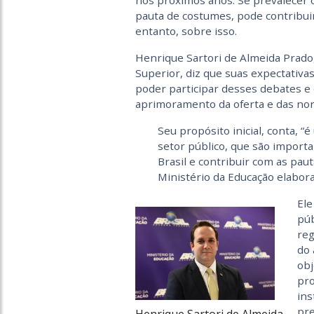
nos próximos anos. Se prevalecer o
pauta de costumes, pode contribui
entanto, sobre isso.
Henrique Sartori de Almeida Prad
Superior, diz que suas expectativa
poder participar desses debates e
aprimoramento da oferta e das norm
Seu propósito inicial, conta, 
setor público, que são importa
Brasil e contribuir com as pau
Ministério da Educação elabor
Ele
púb
reg
do 
obj
pro
ins
pre