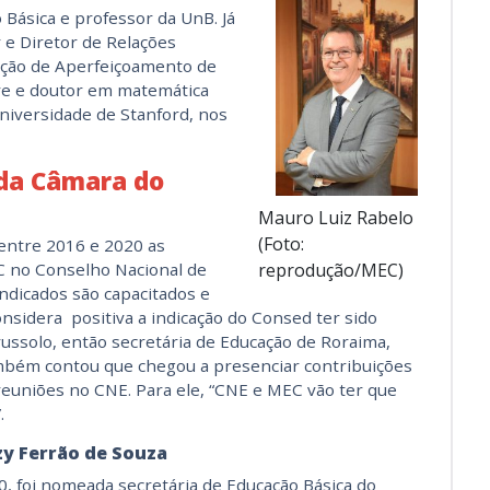
 Básica e professor da UnB. Já
r e Diretor de Relações
ação de Aperfeiçoamento de
tre e doutor em matemática
iversidade de Stanford, nos
 da Câmara do
Mauro Luiz Rabelo
(Foto:
entre 2016 e 2020 as
 no Conselho Nacional de
reprodução/MEC)
indicados são capacitados e
sidera positiva a indicação do Consed ter sido
russolo, então secretária de Educação de Roraima,
bém contou que chegou a presenciar contribuições
reuniões no CNE. Para ele, “CNE e MEC vão ter que
.
zy Ferrão de Souza
0, foi nomeada secretária de Educação Básica do