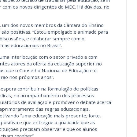
 aspecto técnico de trabalhar pela educação, sem
r com os novos dirigentes do MEC. Há dúvidas, no
o, um dos novos membros da Câmara do Ensino
s são positivas. “Estou empolgado e animado para
 discussões, e colaborar sempre com o
as educacionais no Brasil”.
“é uma interlocução com o setor privado e com
ntes atores da oferta da educação superior no
tas que o Conselho Nacional de Educação e o
arão nos próximos anos”.
 espera contribuir na formulação de políticas
licas, no acompanhamento dos processos
ulatórios de avaliação e promover o debate acerca
aprimoramento das regras educacionais,
etivando “uma educação mais presente, forte,
positiva e que entregue a qualidade que as
tituições precisam observar e que os alunos
cisam receber”.