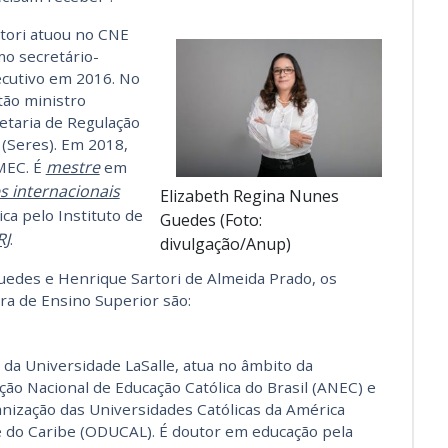
tori atuou no CNE
o secretário-
cutivo em 2016. No
tão ministro
etaria de Regulação
(Seres). Em 2018,
mestre
 MEC. É
em
s internacionais
Elizabeth Regina Nunes
ica pelo Instituto de
Guedes (Foto:
RJ
.
divulgação/Anup)
edes e Henrique Sartori de Almeida Prado, os
a de Ensino Superior são:
r da Universidade LaSalle, atua no âmbito da
ção Nacional de Educação Católica do Brasil (ANEC) e
nização das Universidades Católicas da América
e do Caribe (ODUCAL). É doutor em educação pela