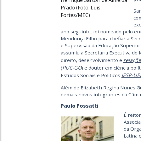
Henrique Sartori de Almeida
Prado (Foto: Luís
Sar
Fortes/MEC)
com
exe
ano seguinte, foi nomeado pelo en
Mendonça Filho para chefiar a Secr
e Supervisão da Educação Superior 
assumiu a Secretaria Executiva do
relaçõe
direito, desenvolvimento e
PUC-GO
(
) e doutor em ciência polít
IESP-UE
Estudos Sociais e Políticos
Além de Elizabeth Regina Nunes Gu
demais novos integrantes da Câmar
Paulo Fossatti
É reito
Associa
da Orga
Latina 