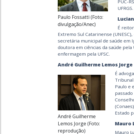
PUC-RS,
UFRGS.
Paulo Fossatti (Foto:
Lucian
divulgação/Anec)
É reito
Extremo Sul Catarinense (UNESC), e
secretária municipal de saúde em I
doutora em ciências da saúde pel
enfermagem pela UFSC.
André Guilherme Lemos Jorge
É advoga
Tribunal
Paulo e
passado 
Conselho
(Conaes)
Estado p
André Guilherme
Lemos Jorge (Foto:
Mauro L
reprodução)
Mauro Lu