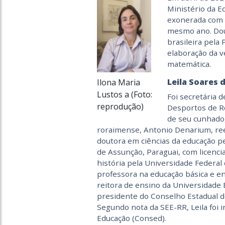
Ministério da E
exonerada com a
mesmo ano. Dou
brasileira pela
elaboração da v
matemática.
Leila Soares 
Ilona Maria
Lustos a (Foto:
Foi secretária 
reprodução)
Desportos de R
de seu cunhado
roraimense, Antonio Denarium, ree
doutora em ciências da educação 
de Assunção, Paraguai, com licenc
história pela Universidade Federal
professora na educação básica e en
reitora de ensino da Universidade 
presidente do Conselho Estadual d
Segundo nota da SEE-RR, Leila foi 
Educação (Consed).