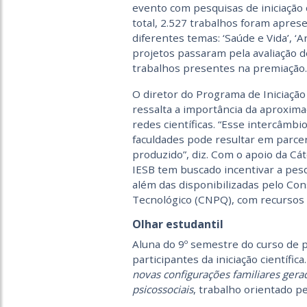
evento com pesquisas de iniciação 
total, 2.527 trabalhos foram apres
diferentes temas: ‘Saúde e Vida’, ‘
projetos passaram pela avaliação d
trabalhos presentes na premiação.
O diretor do Programa de Iniciação
ressalta a importância da aproximaç
redes científicas. “Esse intercâmbi
faculdades pode resultar em parcer
produzido”, diz. Com o apoio da Cá
IESB tem buscado incentivar a pesqu
além das disponibilizadas pelo Con
Tecnológico (CNPQ), com recursos 
Olhar estudantil
Aluna do 9º semestre do curso de p
participantes da iniciação científi
novas configurações familiares ger
psicossociais
, trabalho orientado p