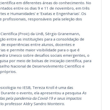
científica em diferentes áreas do conhecimento. No
entados entre os dias 9 e 11 de novembro, em três
Artes e Humanidades’ e ‘Exatas e Engenharias’. Os
e profissionais, responsáveis pela seleção dos
 Científica (Proic) da UnB, Sérgio Granemann,
ão entre as instituições para a consolidação de
o de experiências entre alunos, docentes e
ias e permite maior visibilidade para o que é
tedra Unesco sobre desafios sociais emergentes, o
isa por meio de bolsas de iniciação científica, para
selho Nacional de Desenvolvimento Científico e
próprios.
sicologia no IESB, Tereza Kroll é uma das
ca. Durante o evento, ela apresentou a pesquisa
As
adas pela pandemia da Covid-19 e seus impactos
elo professor Aldry Sandro Monteiro.