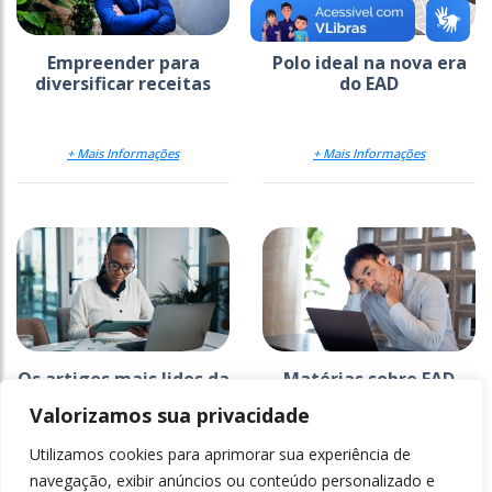
Empreender para
Polo ideal na nova era
diversificar receitas
do EAD
+ Mais Informações
+ Mais Informações
Os artigos mais lidos da
Matérias sobre EAD
Ensino Superior em 2025
lideram ranking de
Valorizamos sua privacidade
mais lidas do ano; veja
lista
Utilizamos cookies para aprimorar sua experiência de
+ Mais Informações
+ Mais Informações
navegação, exibir anúncios ou conteúdo personalizado e