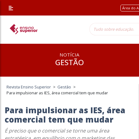
Área do A
NOTÍCIA
GESTÃO
Revista Ensino Superior
>
Gestão
>
Para impulsionar as IES, área comercial tem que mudar
Para impulsionar as IES, área
comercial tem que mudar
É preciso que o comercial se torne uma área
estratégica, em equilíbrio com o marketing das