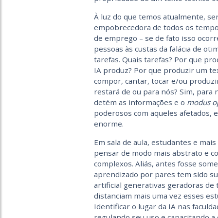
À luz do que temos atualmente, ser
empobrecedora de todos os tempos
de emprego – se de fato isso ocorre
pessoas às custas da falácia de o
tarefas. Quais tarefas? Por que pr
IA produz? Por que produzir um te
compor, cantar, tocar e/ou produz
restará de ou para nós? Sim, para n
detém as informações e o
modus o
poderosos com aqueles afetados, e
enorme.
Em sala de aula, estudantes e mai
pensar de modo mais abstrato e c
complexos. Aliás, antes fosse some
aprendizado por pares tem sido sub
artificial generativas geradoras de
distanciam mais uma vez esses estu
Identificar o lugar da IA nas faculd
regulando seu uso e capacitando a