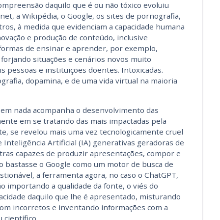
compreensão daquilo que é ou não tóxico evoluiu
et, a Wikipédia, o Google, os sites de pornografia,
outros, à medida que evidenciam a capacidade humana
novação e produção de conteúdo, inclusive
formas de ensinar e aprender, por exemplo,
 forjando situações e cenários novos muito
 pessoas e instituições doentes. Intoxicadas.
ografia, dopamina, e de uma vida virtual na maioria
e em nada acompanha o desenvolvimento das
ente em se tratando das mais impactadas pela
te, se revelou mais uma vez tecnologicamente cruel
nteligência Artificial (IA) generativas geradoras de
tras capazes de produzir apresentações, compor e
ão bastasse o Google como um motor de busca de
stionável, a ferramenta agora, no caso o ChatGPT,
 importando a qualidade da fonte, o viés do
racidade daquilo que lhe é apresentado, misturando
com incorretos e inventando informações com a
científico.