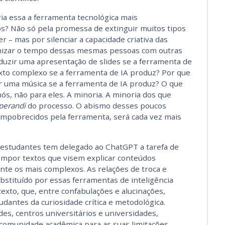
ia essa a ferramenta tecnológica mais
? Não só pela promessa de extinguir muitos tipos
r – mas por silenciar a capacidade criativa das
timizar o tempo dessas mesmas pessoas com outras
oduzir uma apresentação de slides se a ferramenta de
xto complexo se a ferramenta de IA produz? Por que
ir uma música se a ferramenta de IA produz? O que
ós, não para eles. A minoria. A minoria dos que
perandi
do processo. O abismo desses poucos
mpobrecidos pela ferramenta, será cada vez mais
s estudantes tem delegado ao ChatGPT a tarefa de
ompor textos que visem explicar conteúdos
nte os mais complexos. As relações de troca e
stituído por essas ferramentas de inteligência
 texto, que, entre confabulações e alucinações,
dantes da curiosidade crítica e metodológica.
ades, centros universitários e universidades,
 comunidade acadêmica para as suas limitações,