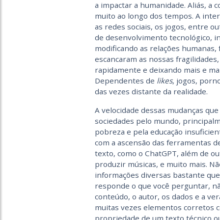
a impactar a humanidade. Aliás, a 
muito ao longo dos tempos. A intern
as redes sociais, os jogos, entre 
de desenvolvimento tecnológico, i
modificando as relações humanas, 
escancaram as nossas fragilidades,
rapidamente e deixando mais e mais
Dependentes de
likes
, jogos, porn
das vezes distante da realidade.
A velocidade dessas mudanças qu
sociedades pelo mundo, principalm
pobreza e pela educação insuficien
com a ascensão das ferramentas de I
texto, como o ChatGPT, além de ou
produzir músicas, e muito mais. N
informações diversas bastante que
responde o que você perguntar, não
conteúdo, o autor, os dados e a ve
muitas vezes elementos corretos 
propriedade de um texto técnico ou 