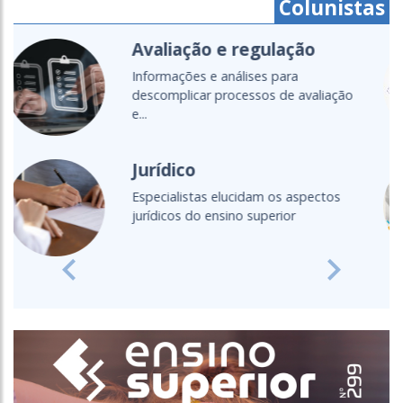
Colunistas
Cartografias do setor
Um olhar global para as políticas,
diálogos e transformações da...
Ensino a distância
Fique por dentro das principais
discussões acerca do EAD
Previous
Next