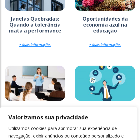
Janelas Quebradas:
Oportunidades da
Quando a tolerância
economia azul na
mata a performance
educação
+ Mais Informações
+ Mais Informações
Formação docente:
As tendências em
Como demonstrar valor
desenvolvimento de
Valorizamos sua privacidade
e impacto institucional
competências
Utilizamos cookies para aprimorar sua experiência de
+ Mais Informações
+ Mais Informações
navegação, exibir anúncios ou conteúdo personalizado e