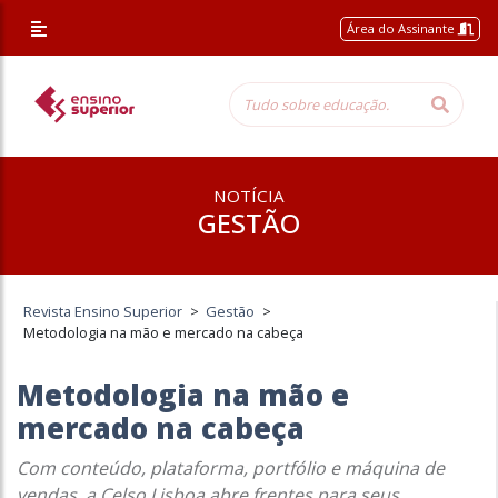
Área do Assinante
NOTÍCIA
GESTÃO
Revista Ensino Superior
>
Gestão
>
Metodologia na mão e mercado na cabeça
Metodologia na mão e
mercado na cabeça
Com conteúdo, plataforma, portfólio e máquina de
vendas, a Celso Lisboa abre frentes para seus