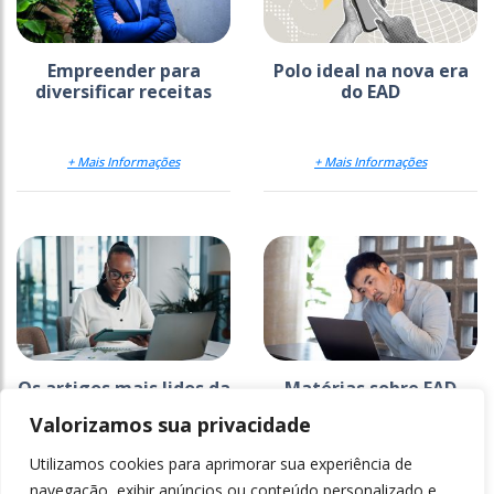
Empreender para
Polo ideal na nova era
diversificar receitas
do EAD
+ Mais Informações
+ Mais Informações
Os artigos mais lidos da
Matérias sobre EAD
Ensino Superior em 2025
lideram ranking de
Valorizamos sua privacidade
mais lidas do ano; veja
lista
Utilizamos cookies para aprimorar sua experiência de
+ Mais Informações
+ Mais Informações
navegação, exibir anúncios ou conteúdo personalizado e