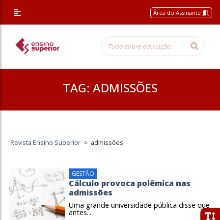
Área do Assinante
TAG:
ADMISSÕES
Revista Ensino Superior
>
admissões
GESTÃO
Cálculo provoca polêmica nas
admissões
Uma grande universidade pública disse que
antes...