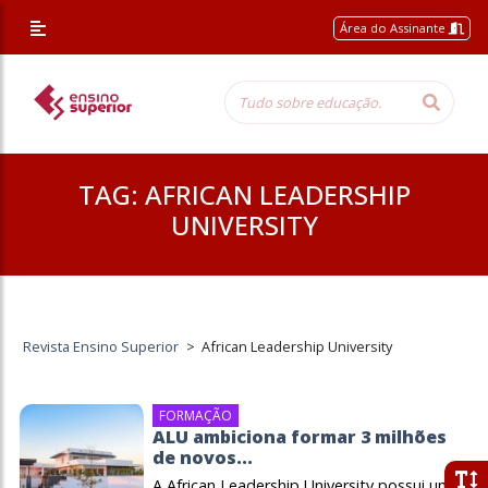
Área do Assinante
TAG:
AFRICAN LEADERSHIP
UNIVERSITY
Revista Ensino Superior
>
African Leadership University
FORMAÇÃO
ALU ambiciona formar 3 milhões
de novos...
A African Leadership University possui um