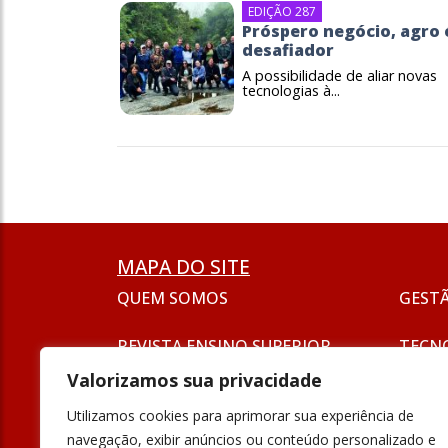
EDIÇÃO 287
Próspero negócio, agro 
desafiador
A possibilidade de aliar novas
tecnologias à...
MAPA DO SITE
QUEM SOMOS
GEST
REVISTA ENSINO SUPERIOR
TECN
ASSINATURA
Valorizamos sua privacidade
SEJA UM ANUNCIANTE
ESG
Utilizamos cookies para aprimorar sua experiência de
FORMAÇÃO
navegação, exibir anúncios ou conteúdo personalizado e
POLÍT