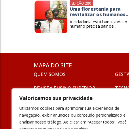
EDIÇÃO 280
Uma florestania para
revitalizar os humanos..
A cidadania está banalizada; o
humano precisa sair de...
MAPA DO SITE
QUEM SOMOS
GEST
REVISTA ENSINO SUPERIOR
TECN
ASSINATURA
Valorizamos sua privacidade
SEJA UM ANUNCIANTE
ESG
Utilizamos cookies para aprimorar sua experiência de
FORMAÇÃO
navegação, exibir anúncios ou conteúdo personalizado e
POLÍT
analisar nosso tráfego. Ao clicar em “Aceitar todos”, você
INOVAÇÃO
concorda com nosso uso de cookies.