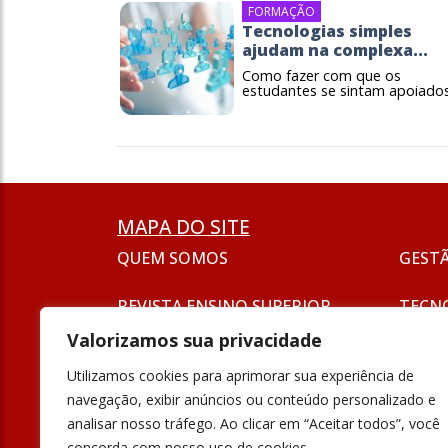
FORMAÇÃO
Tecnologias simples
ajudam na complexa...
Como fazer com que os
estudantes se sintam apoiados,
MAPA DO SITE
QUEM SOMOS
GEST
REVISTA ENSINO SUPERIOR
TECN
ASSINATURA
Valorizamos sua privacidade
SEJA UM ANUNCIANTE
ESG
Utilizamos cookies para aprimorar sua experiência de
FORMAÇÃO
navegação, exibir anúncios ou conteúdo personalizado e
POLÍT
analisar nosso tráfego. Ao clicar em “Aceitar todos”, você
INOVAÇÃO
concorda com nosso uso de cookies.