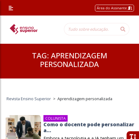
Área do Assinante
TAG:
APRENDIZAGEM
PERSONALIZADA
Revista Ensino Superior
>
Aprendizagem personalizada
COLUNISTA
Como o docente pode personalizar
a...
Embora a tecnologia e a IA tenham um