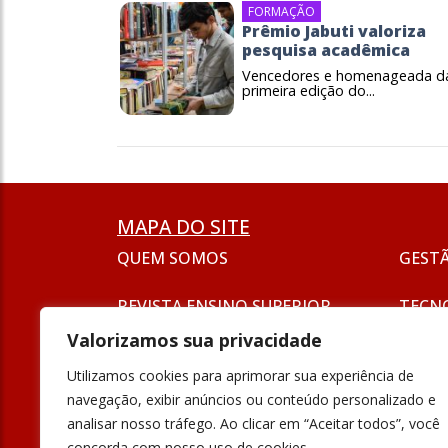
FORMAÇÃO
Prêmio Jabuti valoriza
pesquisa acadêmica
Vencedores e homenageada d
primeira edição do...
MAPA DO SITE
QUEM SOMOS
GEST
REVISTA ENSINO SUPERIOR
TECN
ASSINATURA
Valorizamos sua privacidade
SEJA UM ANUNCIANTE
ESG
Utilizamos cookies para aprimorar sua experiência de
FORMAÇÃO
navegação, exibir anúncios ou conteúdo personalizado e
POLÍT
analisar nosso tráfego. Ao clicar em “Aceitar todos”, você
INOVAÇÃO
concorda com nosso uso de cookies.