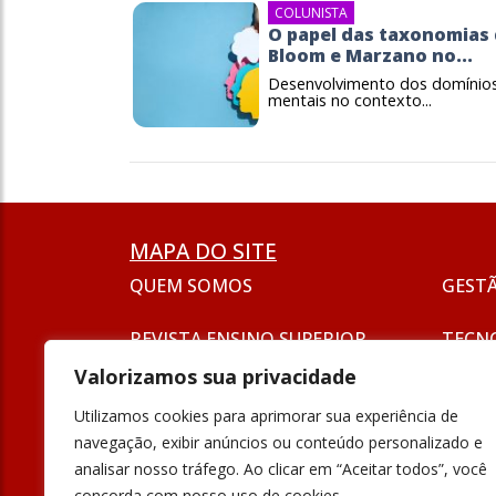
COLUNISTA
O papel das taxonomias
Bloom e Marzano no...
Desenvolvimento dos domínio
mentais no contexto...
MAPA DO SITE
QUEM SOMOS
GEST
REVISTA ENSINO SUPERIOR
TECN
ASSINATURA
Valorizamos sua privacidade
SEJA UM ANUNCIANTE
ESG
Utilizamos cookies para aprimorar sua experiência de
FORMAÇÃO
navegação, exibir anúncios ou conteúdo personalizado e
POLÍT
analisar nosso tráfego. Ao clicar em “Aceitar todos”, você
INOVAÇÃO
concorda com nosso uso de cookies.