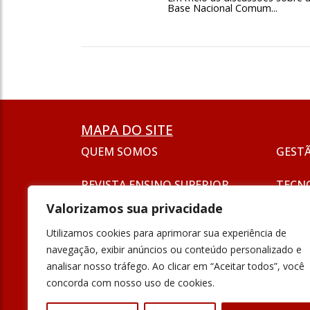
Base Nacional Comum...
MAPA DO SITE
QUEM SOMOS
GEST
REVISTA ENSINO SUPERIOR
TECN
ASSINATURA
Valorizamos sua privacidade
SEJA UM ANUNCIANTE
ESG
Utilizamos cookies para aprimorar sua experiência de
FORMAÇÃO
navegação, exibir anúncios ou conteúdo personalizado e
POLÍT
analisar nosso tráfego. Ao clicar em “Aceitar todos”, você
INOVAÇÃO
concorda com nosso uso de cookies.
UNIVE