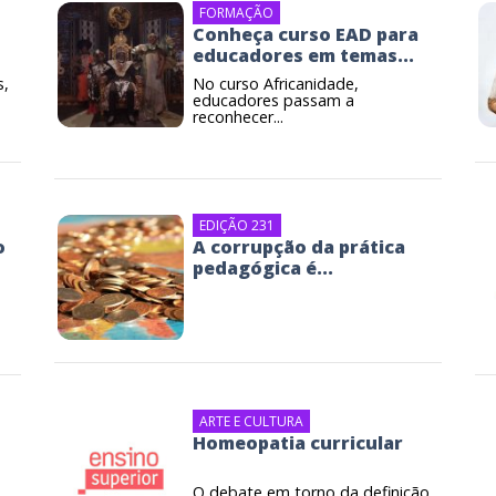
FORMAÇÃO
Conheça curso EAD para
educadores em temas...
s,
No curso Africanidade,
educadores passam a
reconhecer...
EDIÇÃO 231
o
A corrupção da prática
pedagógica é...
ARTE E CULTURA
Homeopatia curricular
a
O debate em torno da definição