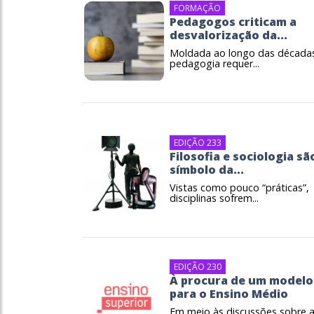
FORMAÇÃO
Pedagogos criticam a
desvalorização da...
Moldada ao longo das década
pedagogia requer...
EDIÇÃO 233
Filosofia e sociologia sã
símbolo da...
Vistas como pouco “práticas”,
disciplinas sofrem...
EDIÇÃO 230
À procura de um modelo
para o Ensino Médio
Em meio às discussões sobre 