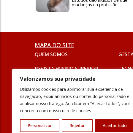
Estudos dão indícios de que
mudanças na profissão...
MAPA DO SITE
QUEM SOMOS
GEST
REVISTA ENSINO SUPERIOR
TECN
ASSINATURA
Valorizamos sua privacidade
SEJA UM ANUNCIANTE
ESG
Utilizamos cookies para aprimorar sua experiência de
FORMAÇÃO
navegação, exibir anúncios ou conteúdo personalizado e
POLÍT
analisar nosso tráfego. Ao clicar em “Aceitar todos”, você
INOVAÇÃO
concorda com nosso uso de cookies.
UNIVE
PODCAST
Personalizar
Rejeitar
Aceitar tudo