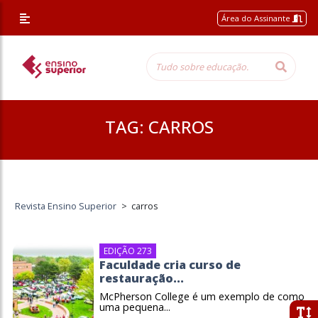
Área do Assinante
TAG:
CARROS
Revista Ensino Superior
>
carros
EDIÇÃO 273
Faculdade cria curso de
restauração...
McPherson College é um exemplo de como
uma pequena...