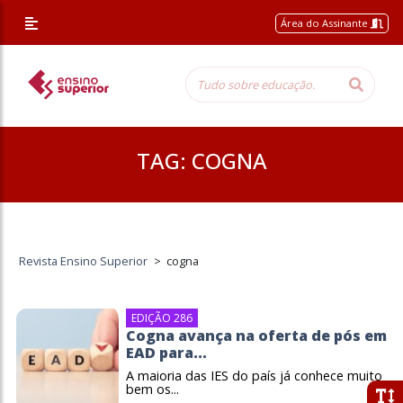
Área do Assinante
TAG:
COGNA
Revista Ensino Superior
>
cogna
EDIÇÃO 286
Cogna avança na oferta de pós em
EAD para...
A maioria das IES do país já conhece muito
bem os...