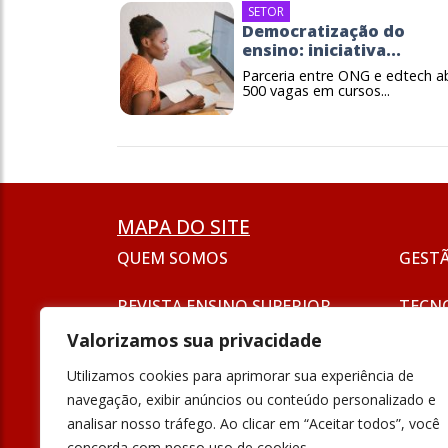
SETOR
Democratização do
ensino: iniciativa...
Parceria entre ONG e edtech a
500 vagas em cursos...
MAPA DO SITE
QUEM SOMOS
GEST
REVISTA ENSINO SUPERIOR
TECN
ASSINATURA
Valorizamos sua privacidade
SEJA UM ANUNCIANTE
ESG
Utilizamos cookies para aprimorar sua experiência de
FORMAÇÃO
navegação, exibir anúncios ou conteúdo personalizado e
POLÍT
analisar nosso tráfego. Ao clicar em “Aceitar todos”, você
INOVAÇÃO
concorda com nosso uso de cookies.