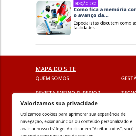
EDIÇÃO 232
Como fica a memória co
o avanço da...
Especialistas discutem como a
facilidades...
MAPA DO SITE
QUEM SOMOS
GEST
REVISTA ENSINO SUPERIOR
TECN
ASSINATURA
Valorizamos sua privacidade
SEJA UM ANUNCIANTE
ESG
Utilizamos cookies para aprimorar sua experiência de
FORMAÇÃO
navegação, exibir anúncios ou conteúdo personalizado e
POLÍT
analisar nosso tráfego. Ao clicar em “Aceitar todos”, você
INOVAÇÃO
concorda com nosso uso de cookies.