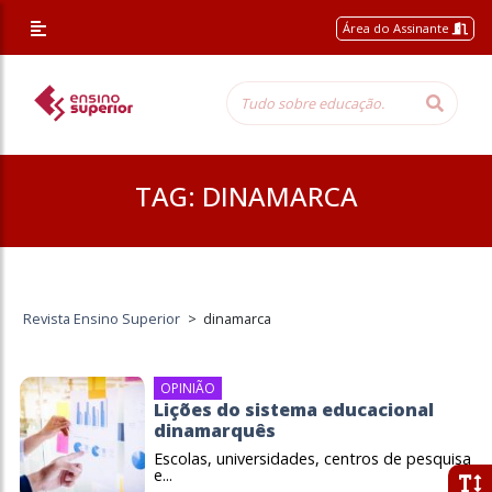
Área do Assinante
TAG:
DINAMARCA
Revista Ensino Superior
>
dinamarca
OPINIÃO
Lições do sistema educacional
dinamarquês
Escolas, universidades, centros de pesquisa
e...