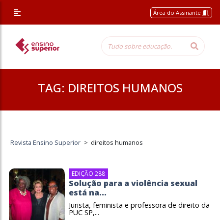
Área do Assinante
TAG:
DIREITOS HUMANOS
Revista Ensino Superior
>
direitos humanos
EDIÇÃO 288
Solução para a violência sexual
está na...
Jurista, feminista e professora de direito da
PUC SP,...