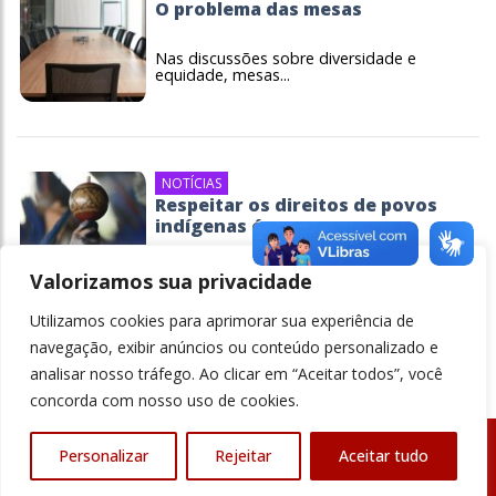
O problema das mesas
Nas discussões sobre diversidade e
equidade, mesas...
NOTÍCIAS
Respeitar os direitos de povos
indígenas é...
As empresas precisam considerar os
direitos e...
Valorizamos sua privacidade
Utilizamos cookies para aprimorar sua experiência de
navegação, exibir anúncios ou conteúdo personalizado e
analisar nosso tráfego. Ao clicar em “Aceitar todos”, você
concorda com nosso uso de cookies.
Personalizar
Rejeitar
Aceitar tudo
© Revista Ensino Superior - Todos os direitos reservados