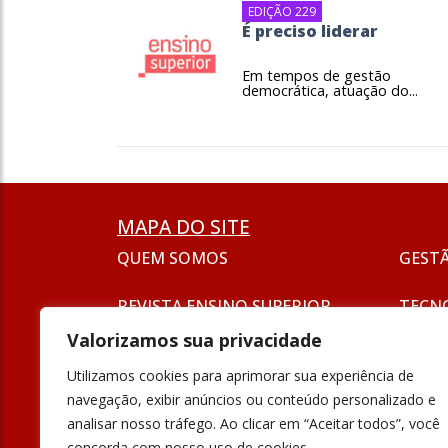
EDIÇÃO 229
É preciso liderar
Em tempos de gestão
democrática, atuação do...
MAPA DO SITE
QUEM SOMOS
GEST
REVISTA ENSINO SUPERIOR
TECN
ASSINATURA
Valorizamos sua privacidade
SEJA UM ANUNCIANTE
ESG
Utilizamos cookies para aprimorar sua experiência de
FORMAÇÃO
navegação, exibir anúncios ou conteúdo personalizado e
POLÍT
analisar nosso tráfego. Ao clicar em “Aceitar todos”, você
INOVAÇÃO
concorda com nosso uso de cookies.