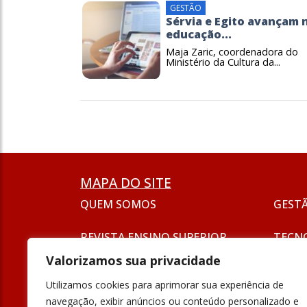
GESTÃO
Sérvia e Egito avançam 
educação...
Maja Zaric, coordenadora do
Ministério da Cultura da...
MAPA DO SITE
QUEM SOMOS
GEST
REVISTA ENSINO SUPERIOR
TECN
ASSINATURA
Valorizamos sua privacidade
SEJA UM ANUNCIANTE
ESG
Utilizamos cookies para aprimorar sua experiência de
FORMAÇÃO
navegação, exibir anúncios ou conteúdo personalizado e
POLÍT