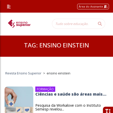
Área do Assinante
TAG:
ENSINO EINSTEIN
Revista Ensino Superior
>
ensino einstein
FORMAÇÃO
Ciências e saúde são áreas mais...
Pesquisa da Workalove com o Instituto
Semesp revelou...