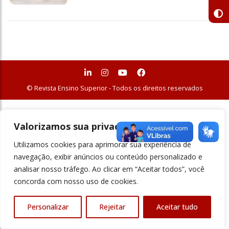
© Revista Ensino Superior - Todos os direitos reservados
Valorizamos sua privacidade
Utilizamos cookies para aprimorar sua experiência de
navegação, exibir anúncios ou conteúdo personalizado e
analisar nosso tráfego. Ao clicar em “Aceitar todos”, você
concorda com nosso uso de cookies.
Personalizar
Rejeitar
Aceitar tudo