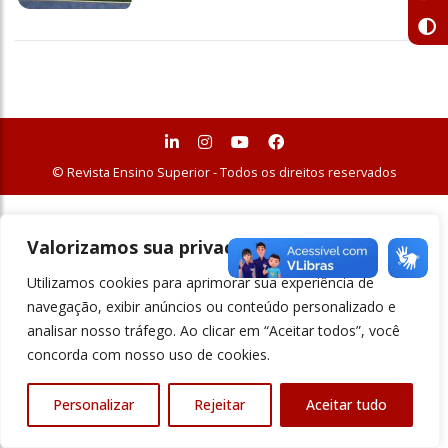
© Revista Ensino Superior - Todos os direitos reservados
Valorizamos sua privacidade
Utilizamos cookies para aprimorar sua experiência de
navegação, exibir anúncios ou conteúdo personalizado e
analisar nosso tráfego. Ao clicar em “Aceitar todos”, você
concorda com nosso uso de cookies.
Personalizar
Rejeitar
Aceitar tudo