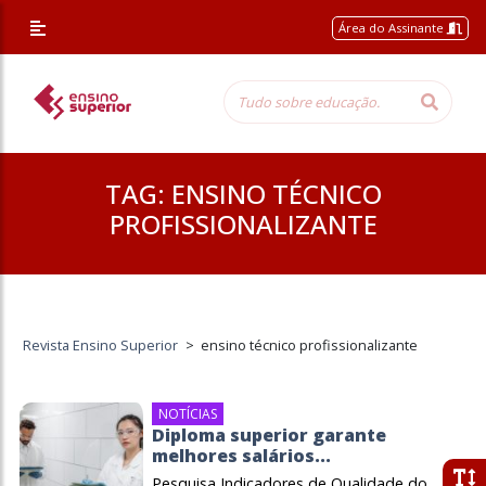
Área do Assinante
TAG:
ENSINO TÉCNICO
PROFISSIONALIZANTE
Revista Ensino Superior
>
ensino técnico profissionalizante
NOTÍCIAS
Diploma superior garante
melhores salários...
Pesquisa Indicadores de Qualidade do