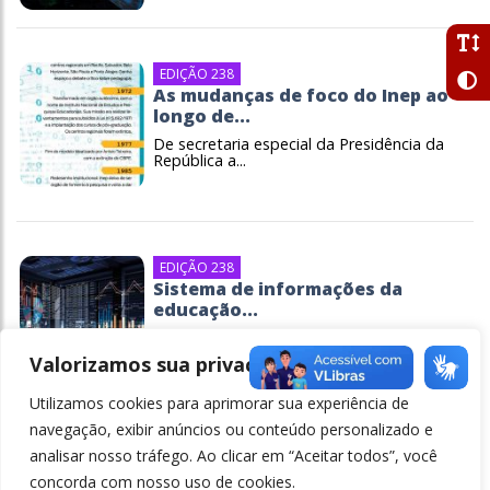
EDIÇÃO 238
As mudanças de foco do Inep ao
longo de...
De secretaria especial da Presidência da
República a...
EDIÇÃO 238
Sistema de informações da
educação...
À medida que aumenta a relevância do
Inep, principal...
Valorizamos sua privacidade
Utilizamos cookies para aprimorar sua experiência de
navegação, exibir anúncios ou conteúdo personalizado e
analisar nosso tráfego. Ao clicar em “Aceitar todos”, você
concorda com nosso uso de cookies.