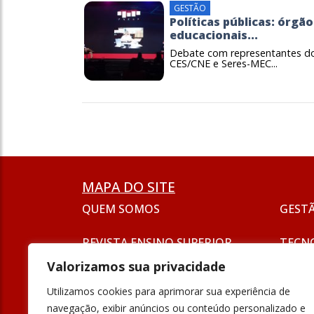
GESTÃO
Políticas públicas: órgão
educacionais...
Debate com representantes d
CES/CNE e Seres-MEC...
MAPA DO SITE
QUEM SOMOS
GEST
REVISTA ENSINO SUPERIOR
TECN
ASSINATURA
Valorizamos sua privacidade
SEJA UM ANUNCIANTE
ESG
Utilizamos cookies para aprimorar sua experiência de
FORMAÇÃO
navegação, exibir anúncios ou conteúdo personalizado e
POLÍT