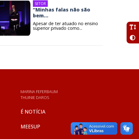
SETOR
“Minhas falas não são
bem...
Apesar de ter atuado no ensino
superior privado como...
MARINA FEFERBAUM
THUINIE DAROS
É NOTÍCIA
MEESUP