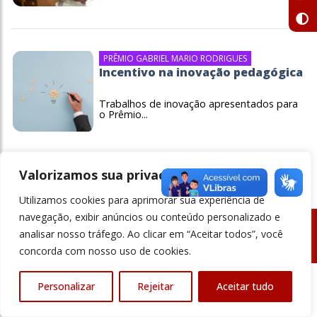
PRÊMIO GABRIEL MARIO RODRIGUES
Incentivo na inovação pedagógica
Trabalhos de inovação apresentados para
o Prêmio...
Valorizamos sua privacidade
Utilizamos cookies para aprimorar sua experiência de
navegação, exibir anúncios ou conteúdo personalizado e
analisar nosso tráfego. Ao clicar em “Aceitar todos”, você
© Revista Ensino Superior - Todos os direitos reservados
concorda com nosso uso de cookies.
Personalizar
Rejeitar
Aceitar tudo