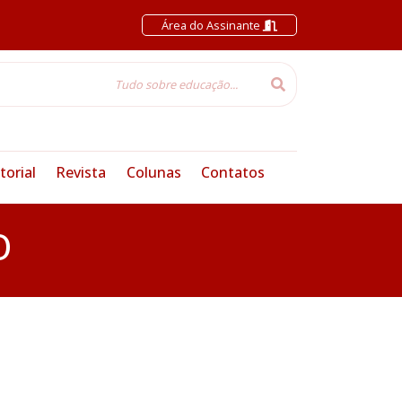
Área do Assinante
torial
Revista
Colunas
Contatos
O