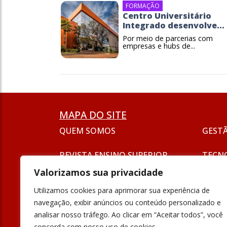
FORMAÇÃO
Centro Universitário
Integrado desenvolve...
Por meio de parcerias com
empresas e hubs de...
MAPA DO SITE
QUEM SOMOS
GEST
REVISTA ENSINO SUPERIOR
TECN
ASSINATURA
Valorizamos sua privacidade
SEJA UM ANUNCIANTE
ESG
Utilizamos cookies para aprimorar sua experiência de
FORMAÇÃO
navegação, exibir anúncios ou conteúdo personalizado e
POLÍT
analisar nosso tráfego. Ao clicar em “Aceitar todos”, você
INOVAÇÃO
concorda com nosso uso de cookies.