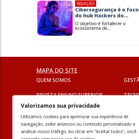
REDAÇÃO
Cibersegurança é o foco
do hub Hackers do...
O objetivo é fortalecer o
ecossistema de...
MAPA DO SITE
QUEM SOMOS
GEST
REVISTA ENSINO SUPERIOR
TECN
ASSINATURA
Valorizamos sua privacidade
SEJA UM ANUNCIANTE
ESG
Utilizamos cookies para aprimorar sua experiência de
FORMAÇÃO
navegação, exibir anúncios ou conteúdo personalizado e
POLÍT
analisar nosso tráfego. Ao clicar em “Aceitar todos”, você
INOVAÇÃO
concorda com nosso uso de cookies.