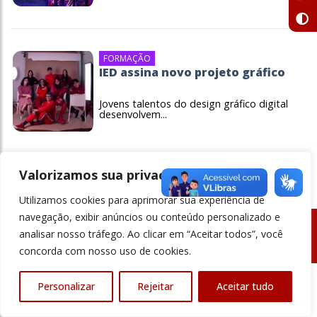
FORMAÇÃO
IED assina novo projeto gráfico
Jovens talentos do design gráfico digital
desenvolvem...
Valorizamos sua privacidade
Utilizamos cookies para aprimorar sua experiência de
navegação, exibir anúncios ou conteúdo personalizado e
analisar nosso tráfego. Ao clicar em “Aceitar todos”, você
© Revista Ensino Superior - Todos os direitos reservados
concorda com nosso uso de cookies.
Personalizar
Rejeitar
Aceitar tudo