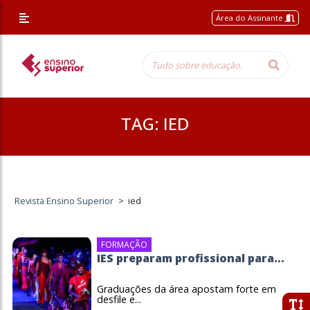
Área do Assinante
TAG:
IED
Revista Ensino Superior
>
ied
FORMAÇÃO
IES preparam profissional para...
Graduações da área apostam forte em
desfile e...