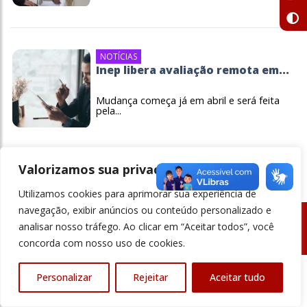
NOTÍCIAS
Inep libera avaliação remota em...
Mudança começa já em abril e será feita
pela...
Valorizamos sua privacidade
Utilizamos cookies para aprimorar sua experiência de
navegação, exibir anúncios ou conteúdo personalizado e
analisar nosso tráfego. Ao clicar em “Aceitar todos”, você
© Revista Ensino Superior - Todos os direitos reservados
concorda com nosso uso de cookies.
Personalizar
Rejeitar
Aceitar tudo