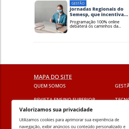
GESTÃO
Jornadas Regionais do
Semesp, que incentiva...
Programação 100% online
debaterá os caminhos da...
MAPA DO SITE
QUEM SOMOS
GEST
REVISTA ENSINO SUPERIOR
TECN
ASSINATURA
Valorizamos sua privacidade
SEJA UM ANUNCIANTE
ESG
Utilizamos cookies para aprimorar sua experiência de
FORMAÇÃO
navegação, exibir anúncios ou conteúdo personalizado e
POLÍT