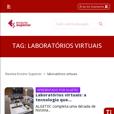
Área do Assinante
TAG:
LABORATÓRIOS VIRTUAIS
Revista Ensino Superior
>
laboratórios virtuais
APRESENTADO POR ALGETEC
Laboratórios virtuais: a
tecnologia que...
ALGETEC completa uma década de
história...